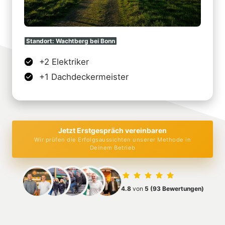
Standort: 
Wachtberg 
bei 
Bonn
+2 Elektriker
+1 Dachdeckermeister
Jetzt Erstgespräch vereinbaren
Wir prüfen die Erfolgsaussichten unserer Methode in
Deinem Betrieb
4.8 
von 
5
(93 Bewertungen)