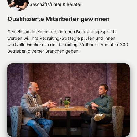
Erfolgsaussichten einschätzen können.
Geschäftsführer & Berater
Gerne prüfen wir in einem Analysegespräch, ob auch 
Qualifizierte Mitarbeiter gewinnen
Ihre Region infrage kommt.
Gemeinsam in einem persönlichen Beratungsgespräch 
werden wir Ihre Recruiting-Strategie prüfen und Ihnen 
wertvolle Einblicke in die Recruiting-Methoden von über 300 
Betrieben diverser Branchen geben!