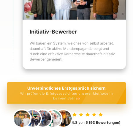
Initiativ-Bewerber
Wir bauen ein System, welches von selbst arbeitet, 
dauerhaft für aktive Mundpropaganda sorgt und 
durch eine effektive Karriereseite dauerhaft Initiativ-
Bewerber generiert.
Unverbindliches Erstgespräch sichern
Wir prüfen die Erfolgsaussichten unserer Methode in
Deinem Betrieb
4.8 
von 
5
(93 Bewertungen)