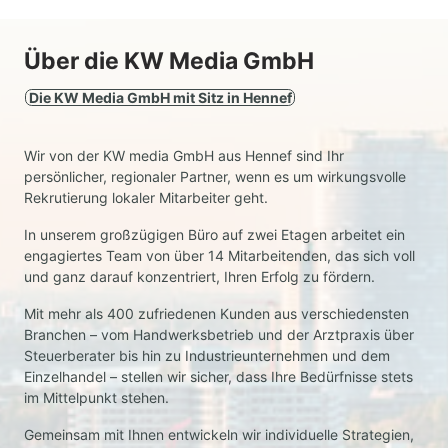
Über 
die 
KW 
Media 
GmbH
Die 
KW 
Media 
GmbH 
mit 
Sitz 
in 
Hennef
Wir 
von 
der 
KW 
media 
GmbH 
aus 
Hennef 
sind 
Ihr 
persönlicher, 
regionaler 
Partner, 
wenn 
es 
um 
wirkungsvolle 
Rekrutierung 
lokaler 
Mitarbeiter 
geht. 
In 
unserem 
großzügigen 
Büro 
auf 
zwei 
Etagen 
arbeitet 
ein 
engagiertes 
Team 
von 
über 
14 
Mitarbeitenden, 
das 
sich 
voll 
und 
ganz 
darauf 
konzentriert, 
Ihren 
Erfolg 
zu 
fördern. 
Mit 
mehr 
als 
400 
zufriedenen 
Kunden 
aus 
verschiedensten 
Branchen 
– 
vom 
Handwerksbetrieb 
und 
der 
Arztpraxis 
über 
Steuerberater 
bis 
hin 
zu 
Industrieunternehmen 
und 
dem 
Einzelhandel 
– 
stellen 
wir 
sicher, 
dass 
Ihre 
Bedürfnisse 
stets 
im 
Mittelpunkt 
stehen. 
Gemeinsam 
mit 
Ihnen 
entwickeln 
wir 
individuelle 
Strategien, 